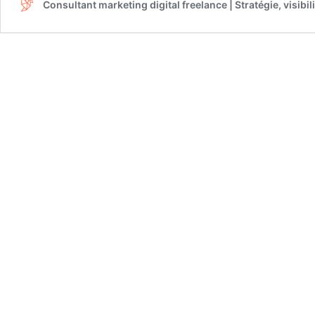
Consultant marketing digital freelance | Stratégie, visibili
meilleur
taux
de
conversion
pour
votre
site
?