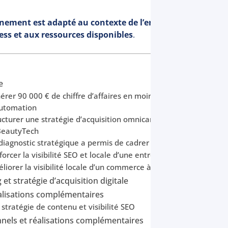
ment est adapté au contexte de l’entreprise, à sa matu
ness et aux ressources disponibles
.
e
er 90 000 € de chiffre d’affaires en moins de 6 mois grâce au
automation
turer une stratégie d’acquisition omnicanale pour accompagne
BeautyTech
agnostic stratégique a permis de cadrer les enjeux d’une ETI 
rcer la visibilité SEO et locale d’une entreprise B2B du secteu
orer la visibilité locale d’un commerce à Paris
t stratégie d’acquisition digitale
éalisations complémentaires
 : stratégie de contenu et visibilité SEO
nnels et réalisations complémentaires