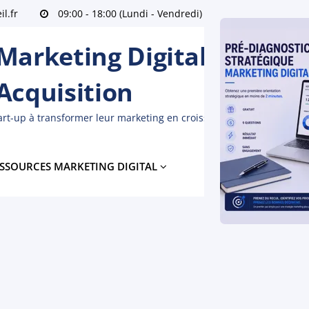
l.fr
09:00 - 18:00 (Lundi - Vendredi)
Île de France
arketing Digital Freelanc
 Acquisition
tart-up à transformer leur marketing en croissance mesurable
SSOURCES MARKETING DIGITAL
À PROPOS
BLO