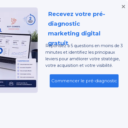
Demande Devis
Recevez votre pré-
e | Stratégie,
diagnostic 
marketing digital 
gratuit
Répondez à 5 questions en moins de 3
minutes et identifiez les principaux
leviers pour améliorer votre stratégie,
votre acquisition et votre visibilité.
LINKEDIN
FACEBOOK
TWITTER
INSTAGRAM
YOUTUBE
G
CONTACT
SEARCH
Commencer le pré-diagnostic