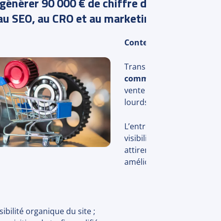
énérer 90 000 € de chiffre d’affaires en m
au SEO, au CRO et au marketing automation
Contexte
Transport Achat est un
si
commerce B2B
spécialisé
vente de pièces détachée
lourds.
L’entreprise souhaitait d
visibilité sur les moteurs
attirer davantage de trafic
améliorer les ventes réali
sibilité organique du site ;