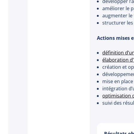
développer l’ac
améliorer le p
augmenter le 
structurer le
Actions mises 
définition d’u
élaboration d
création et o
développement
mise en place
intégration d’
optimisation d
suivi des résul
Résultats o