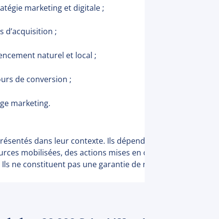
atégie marketing et digitale ;
rs d’acquisition ;
encement naturel et local ;
ours de conversion ;
age marketing.
 présentés dans leur contexte. Ils dépendent notamment du
ources mobilisées, des actions mises en œuvre et de la duré
ls ne constituent pas une garantie de résultats pour d’autr