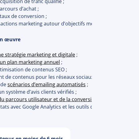
quisition de trafic qualifié ;
arcours d’achat ;
taux de conversion ;
s actions marketing autour d’objectifs mesurables.
en œuvre
ne stratégie marketing et digitale
;
’un plan marketing annuel
;
ptimisation de contenus SEO ;
 de contenus pour les réseaux sociaux ;
 de
scénarios d’emailing automatisés
;
un système d’avis clients vérifiés ;
u parcours utilisateur et de la conversion
;
tats avec Google Analytics et les outils de visibilité locale.
btenus en moins de 6 mois