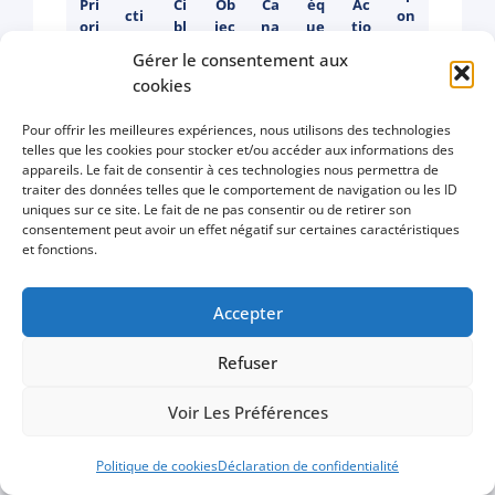
Pri
Ci
Ob
Ca
éq
Ac
cti
on
ori
bl
jec
na
ue
tio
qu
sa
té
e
tif
l
nc
n
Gérer le consentement aux
e
bl
e
e
cookies
Att
Pour offrir les meilleures expériences, nous utilisons des technologies
Pu
telles que les cookies pour stocker et/ou accéder aux informations des
ire
Ca
Cr
bli
appareils. Le fait de consentir à ces technologies nous permettra de
r
m
Au
éer
cit
Re
traiter des données telles que le comportement de navigation ou les ID
de
pa
gm
1
de
é
sp
uniques sur ce site. Le fait de ne pas consentir ou de retirer son
no
gn
en
ca
s
Go
on
consentement peut avoir un effet négatif sur certaines caractéristiques
uv
e
Pr
ter
m
an
et fonctions.
ogl
sa
ea
Go
os
le
pa
no
e,
ble
ux
ogl
pe
tra
gn
nc
rés
ma
pr
e
cts
fic
e
es
Accepter
ea
rke
os
Ad
de
/m
att
ux
tin
pe
s
20
ois
rac
Refuser
so
g
cts
cib
%
tiv
cia
–
lée
es
ux
Voir Les Préférences
1
–
En
Politique de cookies
Déclaration de confidentialité
voi