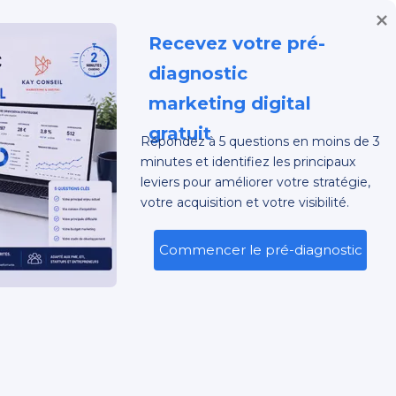
Demande Devis
Recevez votre pré-
e | Stratégie,
diagnostic 
marketing digital 
gratuit
Répondez à 5 questions en moins de 3
minutes et identifiez les principaux
leviers pour améliorer votre stratégie,
votre acquisition et votre visibilité.
LINKEDIN
FACEBOOK
TWITTER
INSTAGRAM
YOUTUBE
G
CONTACT
SEARCH
Commencer le pré-diagnostic