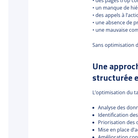
• des pages trop c
• un manque de hié
• des appels à l’act
• une absence de pre
• une mauvaise com
Sans optimisation d
Une approch
structurée e
L’optimisation du t
Analyse des donn
Identification des
Priorisation des 
Mise en place d’
Amélioration con