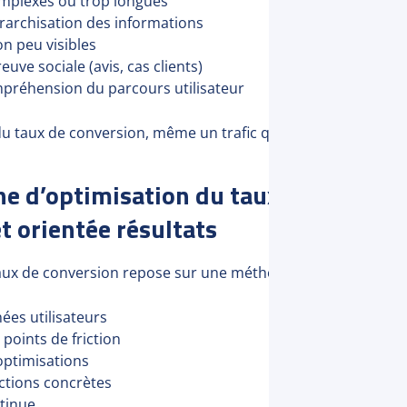
omplexes ou trop longues
rarchisation des informations
ion peu visibles
uve sociale (avis, cas clients)
préhension du parcours utilisateur
u taux de conversion, même un trafic qualifié ne génère pas
e d’optimisation du taux de convers
t orientée résultats
aux de conversion repose sur une méthodologie data-driven
ées utilisateurs
 points de friction
optimisations
actions concrètes
tinue