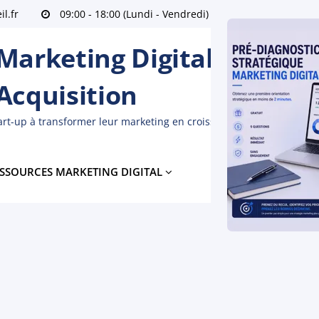
l.fr
09:00 - 18:00 (Lundi - Vendredi)
Île de France
arketing Digital Freelanc
 Acquisition
tart-up à transformer leur marketing en croissance mesurable
SSOURCES MARKETING DIGITAL
À PROPOS
BLO