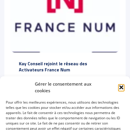
Kay Conseil rejoint le réseau des
Activateurs France Num
Gérer le consentement aux
Kay Conseil est référencé comme Activateur
cookies
France Num, le dispositif national soutenu par
l’État pour accompagner la transformation
Pour offrir les meilleures expériences, nous utilisons des technologies
telles que les cookies pour stocker et/ou accéder aux informations des
numérique des TPE et PME françaises. À ce
appareils. Le fait de consentir à ces technologies nous permettra de
titre, j’accompagne les entreprises dans la
traiter des données telles que le comportement de navigation ou les ID
structuration de leur stratégie digitale,
uniques sur ce site. Le fait de ne pas consentir ou de retirer son
consentement peut avoir un effet négatif sur certaines caractéristiques
l’acquisition en ligne et l’amélioration de leur