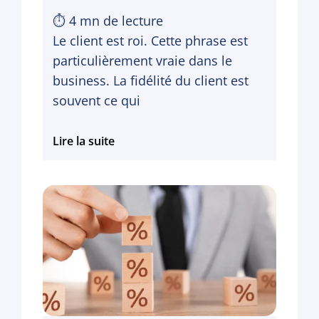
⏱
4
mn de lecture
Le client est roi. Cette phrase est
particulièrement vraie dans le
business. La fidélité du client est
souvent ce qui
Comment
Lire la suite
fidéliser
ses
clients
grâce
aux
programmes
de
fidélité
?