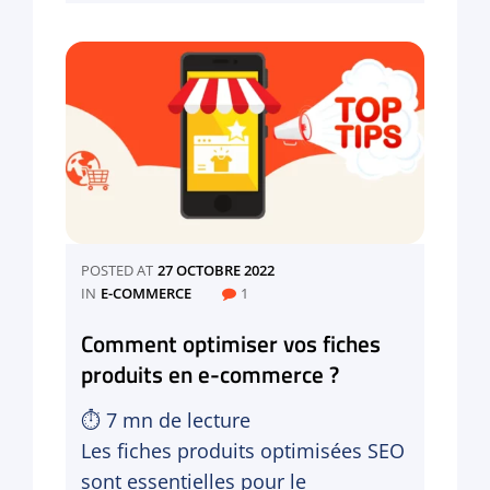
un
meilleur
taux
de
conversion
pour
votre
site
?
POSTED AT
27 OCTOBRE 2022
CATEGORIES
IN
E-COMMERCE
1
Comment optimiser vos fiches
produits en e-commerce ?
⏱
7
mn de lecture
Les fiches produits optimisées SEO
sont essentielles pour le