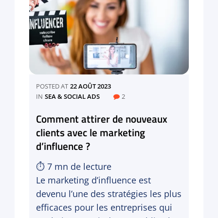
Ads
pour
PME
en
B2B
et
B2C
avec
un
POSTED AT
22 AOÛT 2023
petit
CATEGORIES
IN
SEA & SOCIAL ADS
2
budget
?
Comment attirer de nouveaux
clients avec le marketing
d’influence ?
⏱
7
mn de lecture
Le marketing d’influence est
devenu l’une des stratégies les plus
efficaces pour les entreprises qui