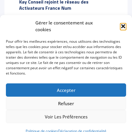
Kay Conseil rejoint le réseau des
Activateurs France Num
Gérer le consentement aux
Kay Conseil est référencé comme Activateur
cookies
France Num, le dispositif national soutenu par
l’État pour accompagner la transformation
Pour offrir les meilleures expériences, nous utilisons des technologies
numérique des TPE et PME françaises. À ce
telles que les cookies pour stocker et/ou accéder aux informations des
appareils. Le fait de consentir à ces technologies nous permettra de
titre, j’accompagne les entreprises dans la
traiter des données telles que le comportement de navigation ou les ID
structuration de leur stratégie digitale,
uniques sur ce site. Le fait de ne pas consentir ou de retirer son
l’acquisition en ligne et l’amélioration de leur
consentement peut avoir un effet négatif sur certaines caractéristiques
et fonctions.
visibilité sur Google et les moteurs d’IA.
Accepter
Refuser
COPYRIGHT © 2021-2026
CONSULTANT MARKETING
DIGITAL FREELANCE | STRATÉGIE, VISIBILITÉ ET
Voir Les Préférences
ACQUISITION
|
POLITIQUE DE CONFIDENTIALITÉ
|
MENTIONS LÉGALES
|
PLAN DU SITE
|
FAQ
Politique de cookies
Déclaration de confidentialité