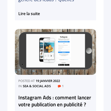
Publicité
Lire la suite
LinkedIn
qui
convertit
:
comment
la
créer
?
POSTED AT
19 JANVIER 2022
CATEGORIES
IN
SEA & SOCIAL ADS
1
Instagram Ads : comment lancer
votre publication en publicité ?