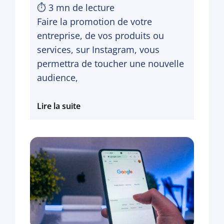
⏱
3
mn de lecture
Faire la promotion de votre
entreprise, de vos produits ou
services, sur Instagram, vous
permettra de toucher une nouvelle
audience,
Instagram
Lire la suite
Ads
:
comment
lancer
votre
publication
en
publicité
?