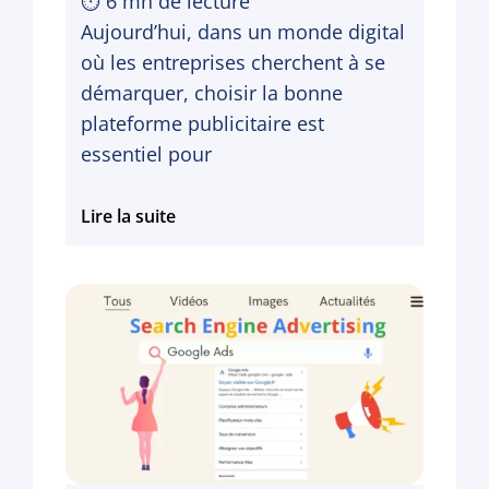
⏱
6
mn de lecture
Aujourd’hui, dans un monde digital
où les entreprises cherchent à se
démarquer, choisir la bonne
plateforme publicitaire est
essentiel pour
Meta
Lire la suite
Ads
ou
Google
Ads
:
quel
est
le
meilleur
?