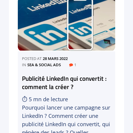
publicitaire
sur
les
réseaux
sociaux
?
POSTED AT
28 MARS 2022
CATEGORIES
IN
SEA & SOCIAL ADS
1
Publicité LinkedIn qui convertit :
comment la créer ?
⏱
5
mn de lecture
Pourquoi lancer une campagne sur
LinkedIn ? Comment créer une
publicité LinkedIn qui convertit, qui
génère des leads ? Quelles