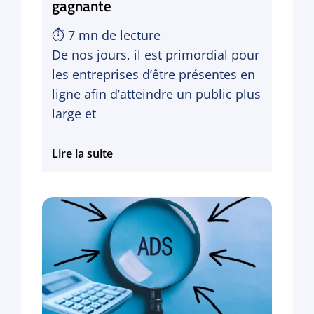
gagnante
⏱
7
mn de lecture
De nos jours, il est primordial pour
les entreprises d’être présentes en
ligne afin d’atteindre un public plus
large et
SEO
Lire la suite
et
SEA
:
comment
les
combiner
pour
une
stratégie
gagnante