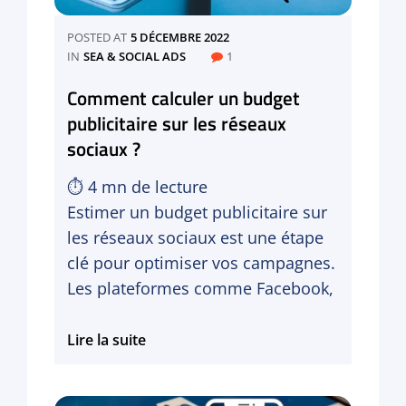
POSTED AT
5 DÉCEMBRE 2022
CATEGORIES
IN
SEA & SOCIAL ADS
1
Comment calculer un budget
publicitaire sur les réseaux
sociaux ?
⏱
4
mn de lecture
Estimer un budget publicitaire sur
les réseaux sociaux est une étape
clé pour optimiser vos campagnes.
Les plateformes comme Facebook,
Comment
Lire la suite
calculer
un
budget