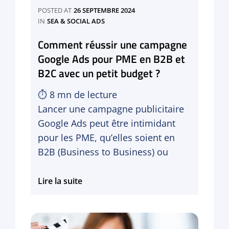
POSTED AT
26 SEPTEMBRE 2024
CATEGORIES
IN
SEA & SOCIAL ADS
Comment réussir une campagne
Google Ads pour PME en B2B et
B2C avec un petit budget ?
⏱
8
mn de lecture
Lancer une campagne publicitaire
Google Ads peut être intimidant
pour les PME, qu’elles soient en
B2B (Business to Business) ou
Comment
Lire la suite
réussir
une
campagne
Google