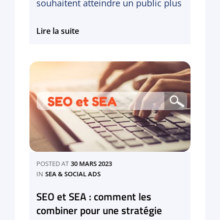
souhaitent atteindre un public plus
Comment
Lire la suite
attirer
de
nouveaux
clients
avec
le
marketing
d’influence
?
POSTED AT
30 MARS 2023
CATEGORIES
IN
SEA & SOCIAL ADS
SEO et SEA : comment les
combiner pour une stratégie