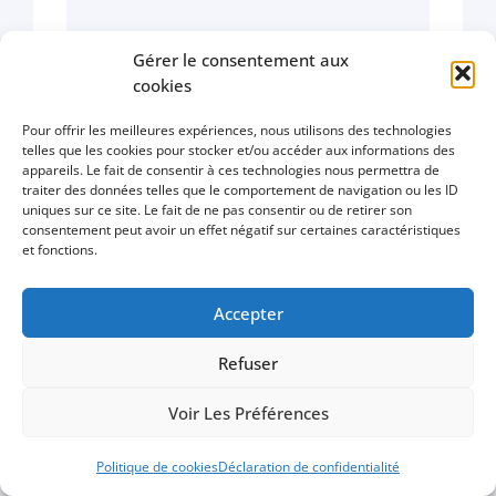
Gérer le consentement aux
Author:
Laure SELY
cookies
Pour offrir les meilleures expériences, nous utilisons des technologies
Consultante marketing et
telles que les cookies pour stocker et/ou accéder aux informations des
digital freelance | Fondatrice
appareils. Le fait de consentir à ces technologies nous permettra de
traiter des données telles que le comportement de navigation ou les ID
de Kay Conseil J'accompagne
uniques sur ce site. Le fait de ne pas consentir ou de retirer son
consentement peut avoir un effet négatif sur certaines caractéristiques
les PME, ETI et start-up dans
et fonctions.
leur stratégie marketing, leur
acquisition digitale, le SEO, le
Accepter
GEO, le Growth Marketing et
le CRO. Depuis plus de 14 ans,
Refuser
j'aide les entreprises à
Voir Les Préférences
structurer un marketing
orienté visibilité, acquisition
Politique de cookies
Déclaration de confidentialité
et conversion. Sur ce blog, je