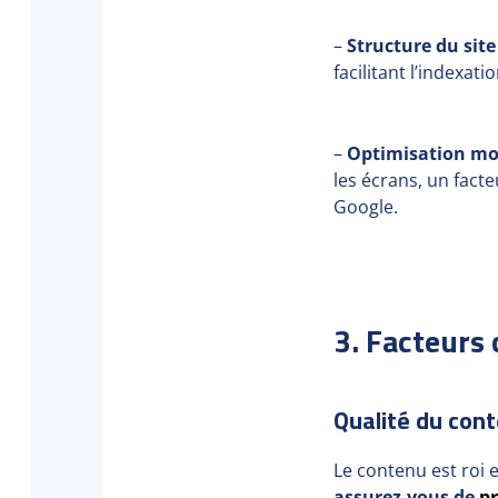
–
Structure du sit
facilitant l’indexat
–
Optimisation mo
les écrans, un fact
Google.
3. Facteurs 
Qualité du conte
Le contenu est roi 
assurez-vous de
pr