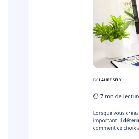
BY
LAURE SELY
⏱
7
mn de lectur
Lorsque vous créez
important. Il
déterm
comment ce choix af